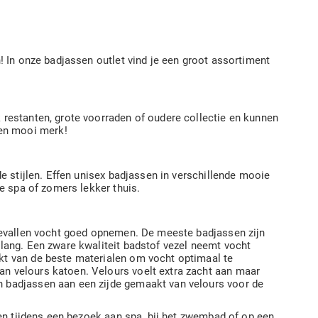
! In onze badjassen outlet vind je een groot assortiment
 restanten, grote voorraden of oudere collectie en kunnen
en mooi merk!
e stijlen. Effen unisex badjassen in verschillende mooie
de spa of zomers lekker thuis.
 gevallen vocht goed opnemen. De meeste badjassen zijn
lang. Een zware kwaliteit badstof vezel neemt vocht
kt van de beste materialen om vocht optimaal te
n velours katoen. Velours voelt extra zacht aan maar
n badjassen aan een zijde gemaakt van velours voor de
gen tijdens een bezoek aan spa, bij het zwembad of op een