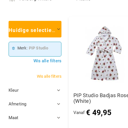
Huidige selectie
(1)
Merk
PiP Studio
Wis alle filters
Wis alle filters
Filters
Kleur
PIP Studio Badjas Ros
(White)
Afmeting
€ 49,95
Vanaf
Maat