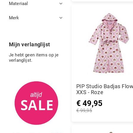
Materiaal
Merk
Mijn verlanglijst
Je hebt geen items op je
verlanglijst.
PIP Studio Badjas Flow
XXS - Roze
€ 49,95
Speciale
€ 99,95
prijs
Normale
prijs