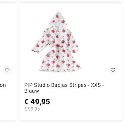
lon
PIP Studio Badjas Stripes - XXS -
Blauw
€ 49,95
Speciale
€ 99,95
prijs
Normale
prijs