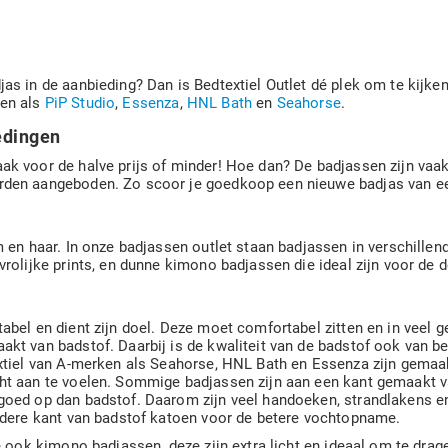
as in de aanbieding? Dan is Bedtextiel Outlet dé plek om te kijken
en als
PiP Studio
,
Essenza
,
HNL Bath
en
Seahorse
.
edingen
k voor de halve prijs of minder! Hoe dan? De badjassen zijn vaak
rden aangeboden. Zo scoor je goedkoop een nieuwe badjas van e
 en haar. In onze badjassen outlet staan badjassen in verschillend
rolijke prints, en dunne kimono badjassen die ideal zijn voor de 
abel en dient zijn doel. Deze moet comfortabel zitten en in veel
kt van badstof. Daarbij is de kwaliteit van de badstof ook van be
extiel van A-merken als Seahorse, HNL Bath en Essenza zijn gemaa
ht aan te voelen. Sommige badjassen zijn aan een kant gemaakt va
goed op dan badstof. Daarom zijn veel handoeken, strandlakens e
ndere kant van badstof katoen voor de betere vochtopname.
je ook kimono badjassen, deze zijn extra licht en ideaal om te dra