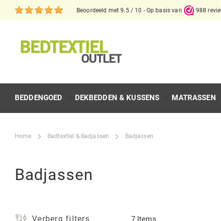
Beoordeeld met 9.5 / 10 - Op basis van
988 revi
BEDDENGOED
DEKBEDDEN & KUSSENS
MATRASSEN
Home
Badtextiel & Badjassen
Badjassen
Badjassen
Verberg filters
7
Items