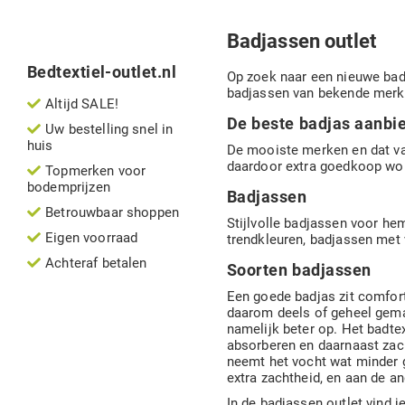
Badjassen outlet
Bedtextiel-outlet.nl
Op zoek naar een nieuwe badj
badjassen van bekende merk
Altijd SALE!
De beste badjas aanbi
Uw bestelling snel in
huis
De mooiste merken en dat vaa
daardoor extra goedkoop wo
Topmerken voor
bodemprijzen
Badjassen
Betrouwbaar shoppen
Stijlvolle badjassen voor hem
Eigen voorraad
trendkleuren, badjassen met v
Achteraf betalen
Soorten badjassen
Een goede badjas zit comfort
daarom deels of geheel gemaa
namelijk beter op. Het badt
absorberen en daarnaast zac
neemt het vocht wat minder 
extra zachtheid, en aan de a
In de badjassen outlet vind 