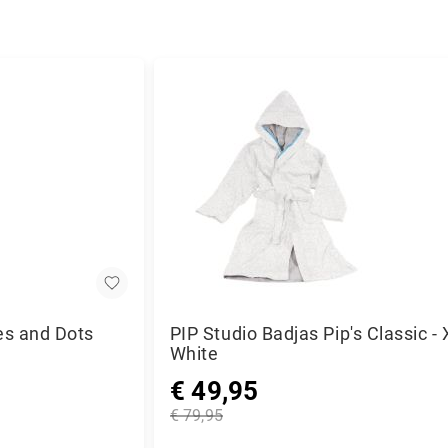
es and Dots
PIP Studio Badjas Pip's Classic - 
White
€ 49,95
Speciale
€ 79,95
prijs
Normale