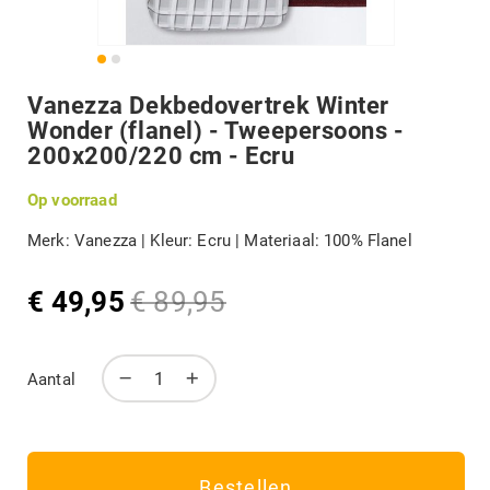
DIVERSEN
Terug
Vanezza Dekbedovertrek Winter
B-KEUZE
naar
Wonder (flanel) - Tweepersoons -
het
200x200/220 cm - Ecru
begin
van
MERKEN
de
Op voorraad
afbeeldingengalerij
Merk: Vanezza | Kleur: Ecru | Materiaal: 100% Flanel
Mijn account
€ 49,95
€ 89,95
Speciale
Normale
prijs
prijs
Aantal
Bestellen