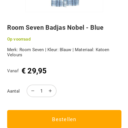
DIVERSEN
Terug
naar
het
Room Seven Badjas Nobel - Blue
B-KEUZE
begin
van
Op voorraad
de
afbeeldingengalerij
MERKEN
Merk: Room Seven | Kleur: Blauw | Materiaal: Katoen
Velours
€ 29,95
Mijn account
Vanaf
Aantal
Bestellen