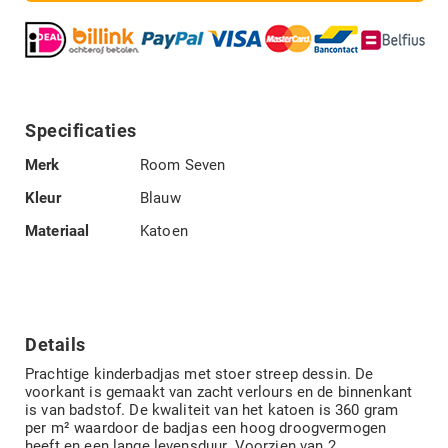
Specificaties
Specificaties
Merk
Room Seven
Kleur
Blauw
Materiaal
Katoen
Details
Prachtige kinderbadjas met stoer streep dessin. De
voorkant is gemaakt van zacht verlours en de binnenkant
is van badstof. De kwaliteit van het katoen is 360 gram
per m² waardoor de badjas een hoog droogvermogen
heeft en een lange levensduur. Voorzien van 2