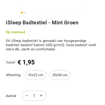
DIVERSEN
Terug
iSleep Badtextiel - Mint Groen
B-KEUZE
naar
het
Op voorraad
begin
van
MERKEN
Dit iSleep badtextiel is gemaakt van hoogwaardige
de
kwaliteit badstof katoen (450 gr/m2). Deze badstof voelt
afbeeldingengalerij
extra dik, zacht en comfortabel.
Mijn account
€ 1,95
Vanaf
Afmeting
16x22 cm
30x50 cm
Aantal