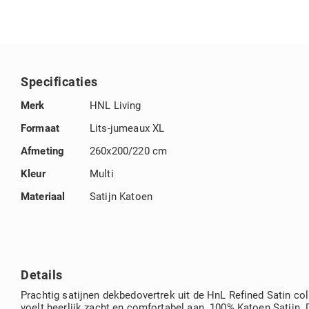
het
begin
van
de
afbeeldingengalerij
Specificaties
Specificaties
Merk
HNL Living
Formaat
Lits-jumeaux XL
Afmeting
260x200/220 cm
Kleur
Multi
Materiaal
Satijn Katoen
Details
Prachtig satijnen dekbedovertrek uit de HnL Refined Satin col
voelt heerlijk zacht en comfortabel aan. 100% Katoen Satijn.