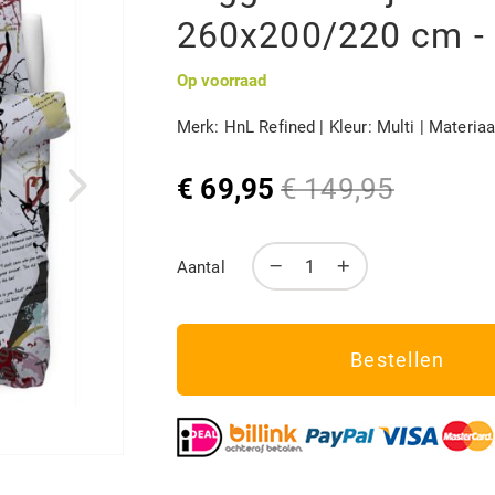
260x200/220 cm - 
Op voorraad
Merk: HnL Refined | Kleur: Multi | Materia
€ 69,95
€ 149,95
Speciale
Normale
prijs
prijs
Aantal
Bestellen