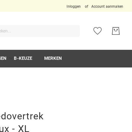
Inloggen
Account aanmaken
ken
SEN
B-KEUZE
MERKEN
dovertrek
ux - XL