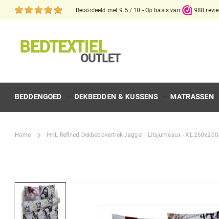
Beoordeeld met 9.5 / 10 - Op basis van
988 revi
BEDDENGOED
DEKBEDDEN & KUSSENS
MATRASSEN
Home
HnL Refined Dekbedovertrek Jagger - Litsjumeaux - XL 260x200
Skip
to
the
end