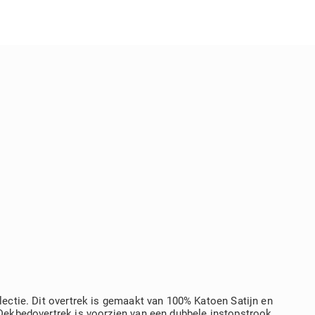
lectie. Dit overtrek is gemaakt van 100% Katoen Satijn en
 Dekbedovertrek is voorzien van een dubbele instopstrook