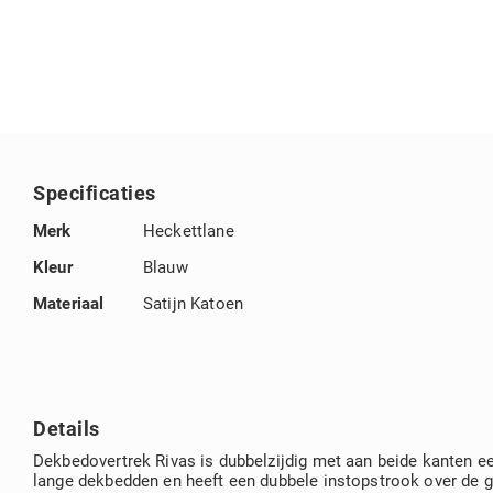
het
begin
van
de
afbeeldingengalerij
Specificaties
Specificaties
Merk
Heckettlane
Kleur
Blauw
Materiaal
Satijn Katoen
Details
Dekbedovertrek Rivas is dubbelzijdig met aan beide kanten een
lange dekbedden en heeft een dubbele instopstrook over de g