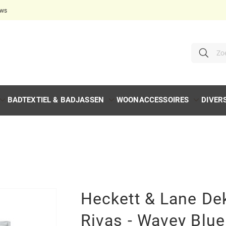
ews
Ga
direct
door
naar
de
Zoeken
Zoe
inhoud
BADTEXTIEL & BADJASSEN
WOONACCESSOIRES
DIVER
Heckett & Lane De
Rivas - Wavey Blue