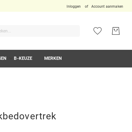
Inloggen
Account aanmaken
ken
SEN
B-KEUZE
MERKEN
kbedovertrek