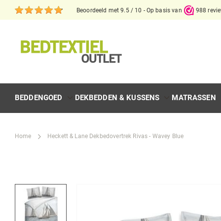
Beoordeeld met 9.5 / 10 - Op basis van
988 revi
BEDDENGOED
DEKBEDDEN & KUSSENS
MATRASSEN
Home
Heckett & Lane Dekbedovertrek Rivas - Wavey Blue
Skip
to
the
end