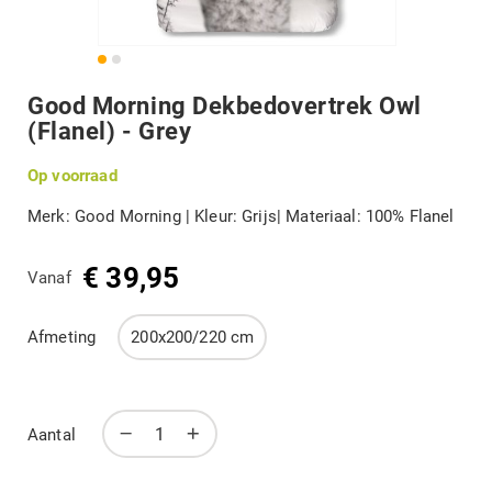
DIVERSEN
Terug
Good Morning Dekbedovertrek Owl
B-KEUZE
naar
(Flanel) - Grey
het
begin
Op voorraad
van
MERKEN
de
afbeeldingengalerij
Merk: Good Morning | Kleur: Grijs| Materiaal: 100% Flanel
Mijn account
€ 39,95
Vanaf
Afmeting
200x200/220 cm
Aantal