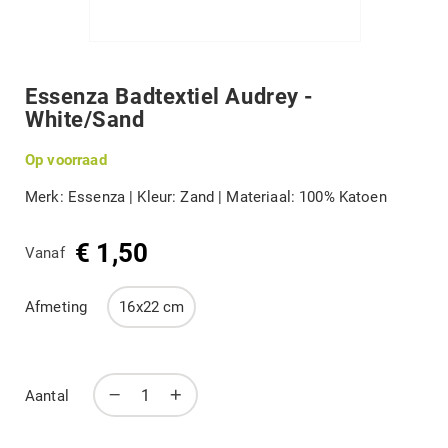
DIVERSEN
Terug
naar
het
Essenza Badtextiel Audrey -
B-KEUZE
begin
White/Sand
van
de
afbeeldingengalerij
Op voorraad
MERKEN
Merk: Essenza | Kleur: Zand | Materiaal: 100% Katoen
Mijn account
€ 1,50
Vanaf
Afmeting
16x22 cm
Aantal