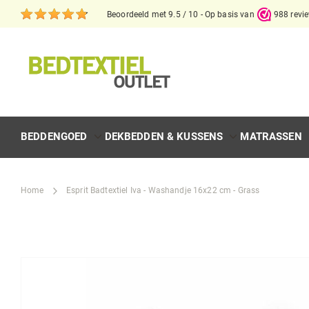
Beoordeeld met 9.5 / 10 - Op basis van
988 revi
BEDDENGOED
DEKBEDDEN & KUSSENS
MATRASSEN
Home
Esprit Badtextiel Iva - Washandje 16x22 cm - Grass
Skip
to
the
end