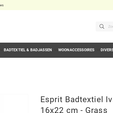
ews
Ga
direct
door
naar
de
Zoeken
Zoe
inhoud
BADTEXTIEL & BADJASSEN
WOONACCESSOIRES
DIVER
Esprit Badtextiel I
16x22 cm - Grass