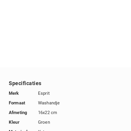
het
begin
van
de
afbeeldingengalerij
Specificaties
Specificaties
Merk
Esprit
Formaat
Washandje
Afmeting
16x22 cm
Kleur
Groen