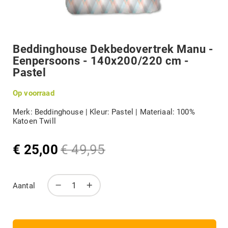
DIVERSEN
Terug
naar
het
Beddinghouse Dekbedovertrek Manu -
B-KEUZE
begin
Eenpersoons - 140x200/220 cm -
van
de
Pastel
afbeeldingengalerij
MERKEN
Op voorraad
Merk: Beddinghouse | Kleur: Pastel | Materiaal: 100%
Katoen Twill
Mijn account
€ 25,00
€ 49,95
Speciale
Normale
prijs
prijs
Aantal