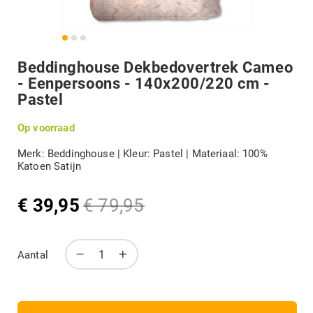
DIVERSEN
Terug
Beddinghouse Dekbedovertrek Cameo
B-KEUZE
naar
- Eenpersoons - 140x200/220 cm -
het
Pastel
begin
van
MERKEN
de
Op voorraad
afbeeldingengalerij
Merk: Beddinghouse | Kleur: Pastel | Materiaal: 100%
Katoen Satijn
Mijn account
€ 39,95
€ 79,95
Speciale
Normale
prijs
prijs
Aantal