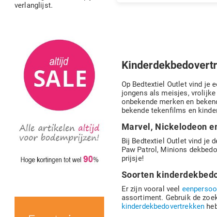
prijs
verlanglijst.
Kinderdekbedovertr
Op Bedtextiel Outlet vind je
jongens als meisjes, vrolijke
onbekende merken en beken
bekende tekenfilms en kinder
Marvel, Nickelodeon e
Bij Bedtextiel Outlet vind j
Paw Patrol, Minions dekbedov
prijsje!
Soorten kinderdekbed
Er zijn vooral veel
eenpersoo
assortiment. Gebruik de zoekf
kinderdekbedovertrekken
heb