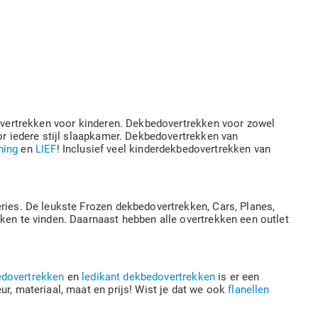
ertrekken voor kinderen. Dekbedovertrekken voor zowel
oor iedere stijl slaapkamer. Dekbedovertrekken van
ning
en
LIEF
! Inclusief veel kinderdekbedovertrekken van
eries. De leukste Frozen dekbedovertrekken, Cars, Planes,
kken te vinden. Daarnaast hebben alle overtrekken een outlet
edovertrekken
en
ledikant dekbedovertrekken
is er een
ur, materiaal, maat en prijs! Wist je dat we ook
flanellen