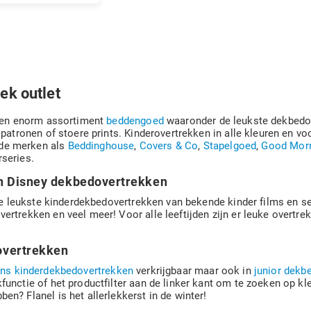
ek outlet
 een enorm assortiment
beddengoed
waaronder de leukste dekbedov
 patronen of stoere prints. Kinderovertrekken in alle kleuren en v
de merken als
Beddinghouse
,
Covers & Co
,
Stapelgoed
,
Good Mor
series.
n Disney dekbedovertrekken
e de leukste kinderdekbedovertrekken van bekende kinder films en s
ertrekken en veel meer! Voor alle leeftijden zijn er leuke overtre
overtrekken
ns kinderdekbedovertrekken
verkrijgbaar maar ook in
junior dekb
unctie of het productfilter aan de linker kant om te zoeken op kle
ben? Flanel is het allerlekkerst in de winter!