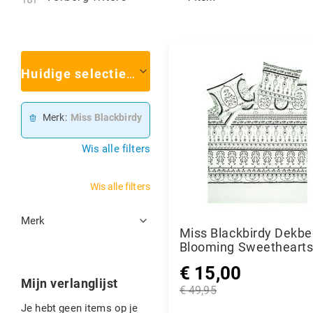
Huidige selectie
(1)
Merk
Miss Blackbirdy
Wis alle filters
Wis alle filters
Filters
Merk
Miss Blackbirdy Dekbe
Blooming Sweethearts
- 140x200/220 cm - Bl
€ 15,00
Mijn verlanglijst
Speciale
€ 49,95
prijs
Normale
Je hebt geen items op je