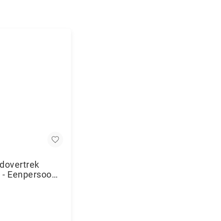
dovertrek
 - Eenpersoons
ack