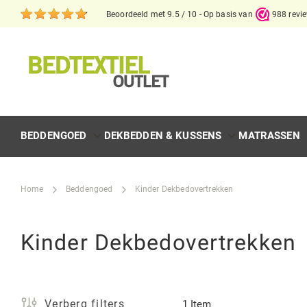
Beoordeeld met 9.5 / 10 - Op basis van
988 revi
BEDDENGOED
DEKBEDDEN & KUSSENS
MATRASSEN
Home
Beddengoed
Kinder Dekbedovertrekken
Kinder Dekbedovertrekken
Verberg filters
1
Item